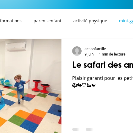
nformations
parent-enfant
activité physique
mini-
actionfamille
9 juin
1 min de lecture
Le safari des a
Plaisir garanti pour les pet
🦁🐘🦒🐍🐒