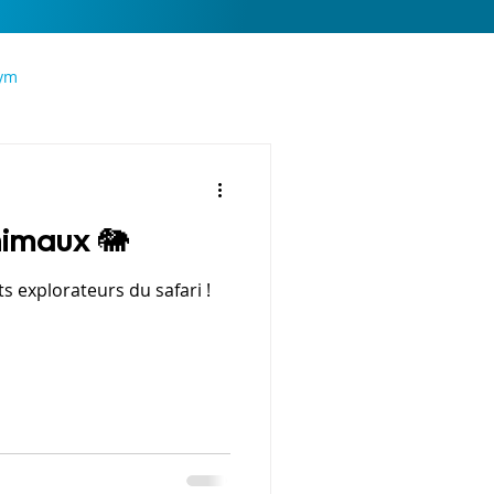
gym
nimaux 🐘
its explorateurs du safari !