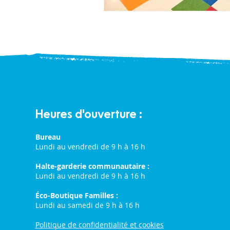
Heures d'ouverture :
Bureau
Lundi au vendredi de 9 h à 16 h
Halte-garderie communautaire :
Lundi au vendredi de 9 h à 16 h
Éco-Boutique Familles :
Lundi au samedi de 9 h à 16 h
Politique de confidentialité et cookies