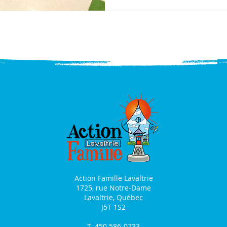
Action Famille Lavaltrie
1725, rue Notre-Dame
Lavaltrie, Québec
J5T 1S2
T. 450 586-0733