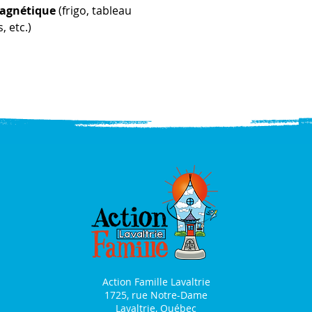
magnétique
(frigo, tableau
, etc.)
Action Famille Lavaltrie
1725, rue Notre-Dame
Lavaltrie, Québec