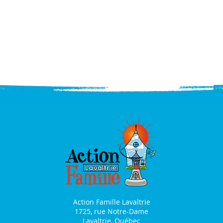
Action Famille Lavaltrie
1725, rue Notre-Dame
Lavaltrie, Québec