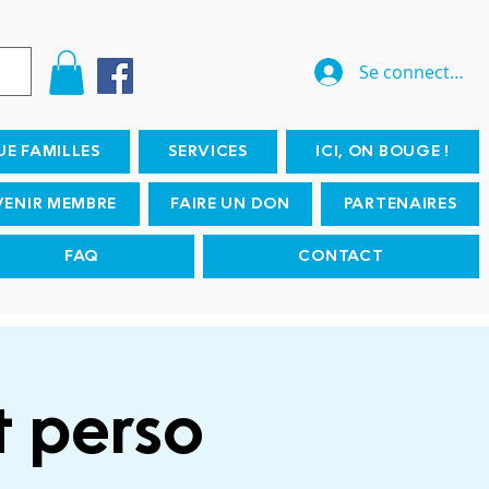
Se connecter
UE FAMILLES
SERVICES
ICI, ON BOUGE !
VENIR MEMBRE
FAIRE UN DON
PARTENAIRES
FAQ
CONTACT
t perso