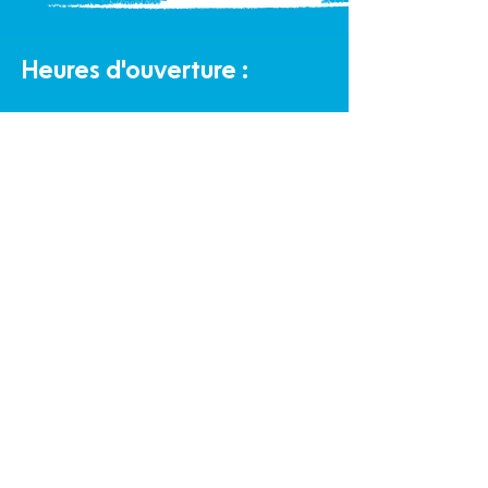
Heures d'ouverture :
Bureau
Lundi au vendredi de 9 h à 16 h
Halte-garderie communautaire :
Lundi au vendredi de 9 h à 16 h
Éco-Boutique Familles :
Lundi au samedi de 9 h à 16 h
Politique de confidentialité et cookies