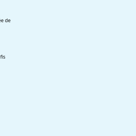
ée de
fis