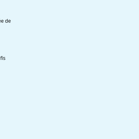
ée de
fis