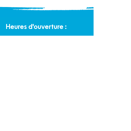
Heures d'ouverture :
Bureau
Lundi au vendredi de 9 h à 16 h
Halte-garderie communautaire :
Lundi au vendredi de 9 h à 16 h
Éco-Boutique Familles :
Lundi au samedi de 9 h à 16 h
Politique de confidentialité et cookies