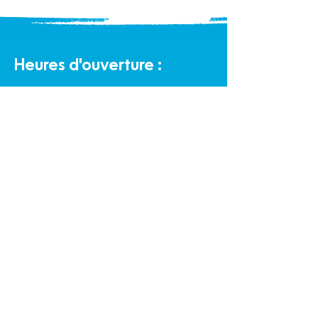
Heures d'ouverture :
Bureau
Lundi au vendredi de 9 h à 16 h
Halte-garderie communautaire :
Lundi au vendredi de 9 h à 16 h
Éco-Boutique Familles :
Lundi au samedi de 9 h à 16 h
Politique de confidentialité et cookies