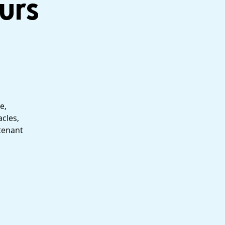
urs
e,
cles,
 tenant