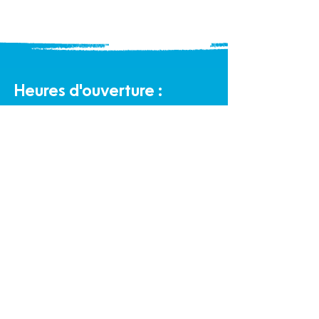
Heures d'ouverture :
Bureau
Lundi au vendredi de 9 h à 16 h
Halte-garderie communautaire :
Lundi au vendredi de 9 h à 16 h
Éco-Boutique Familles :
Lundi au samedi de 9 h à 16 h
Politique de confidentialité et cookies