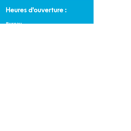
Heures d'ouverture :
Bureau
Lundi au vendredi de 9 h à 16 h
Halte-garderie communautaire :
Lundi au vendredi de 9 h à 16 h
Éco-Boutique Familles :
Lundi au samedi de 9 h à 16 h
Politique de confidentialité et cookies