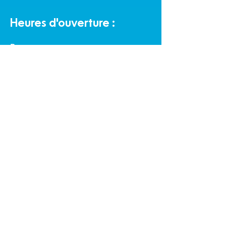
Heures d'ouverture :
Bureau
Lundi au vendredi de 9 h à 16 h
Halte-garderie communautaire :
Lundi au vendredi de 9 h à 16 h
Éco-Boutique Familles :
Lundi au samedi de 9 h à 16 h
Politique de confidentialité et cookies