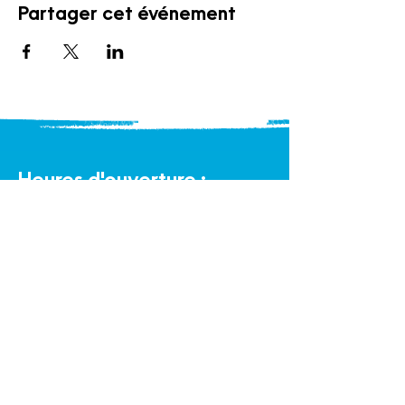
Partager cet événement
Heures d'ouverture :
Bureau
Lundi au vendredi de 9 h à 16 h
Halte-garderie communautaire :
Lundi au vendredi de 9 h à 16 h
Éco-Boutique Familles :
Lundi au samedi de 9 h à 16 h
Politique de confidentialité et cookies