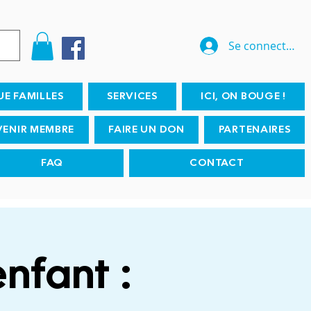
Se connecter
UE FAMILLES
SERVICES
ICI, ON BOUGE !
VENIR MEMBRE
FAIRE UN DON
PARTENAIRES
FAQ
CONTACT
enfant :