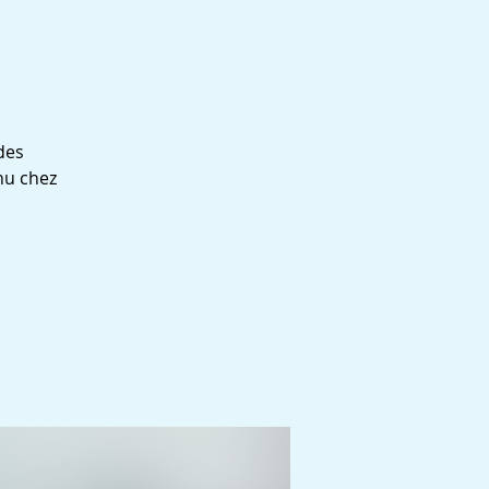
des
nu chez