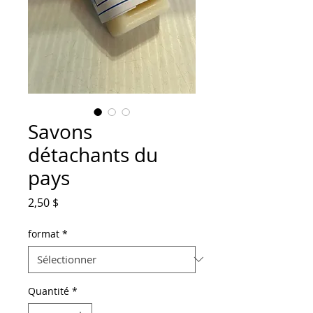
Savons
détachants du
pays
Prix
2,50 $
format
*
Quantité
*