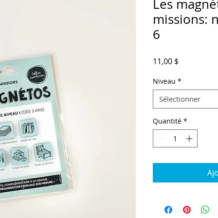
Les magnét
missions: n
6
Prix
11,00 $
Niveau
*
Sélectionner
Quantité
*
Aj