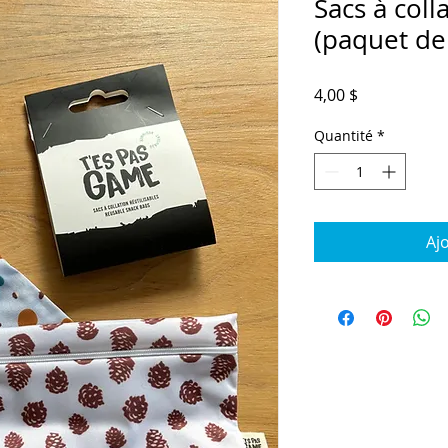
Sacs à coll
(paquet de
Prix
4,00 $
Quantité
*
Aj