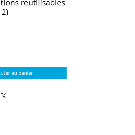
ations réutilisables
 2)
outer au panier