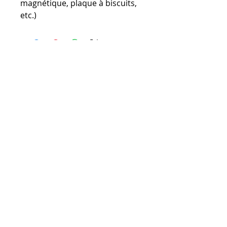
magnétique, plaque à biscuits,
etc.)
Heures d'ouverture :
Bureau
Lundi au vendredi de 9 h à 16 h
Halte-garderie communautaire :
Lundi au vendredi de 9 h à 16 h
Éco-Boutique Familles :
Lundi au samedi de 9 h à 16 h
Politique de confidentialité et cookies