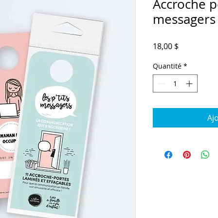
Accroche po
messagers
Prix
18,00 $
Quantité
*
Aj